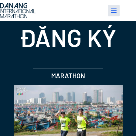
Chuyển
đến
phần
nội
ĐĂNG KÝ
dung
MARATHON