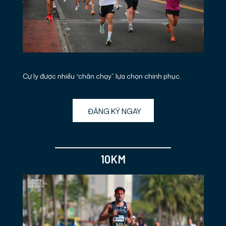
Cự ly được nhiều “chân chạy” lựa chọn chinh phục.
ĐĂNG KÝ NGAY
10KM