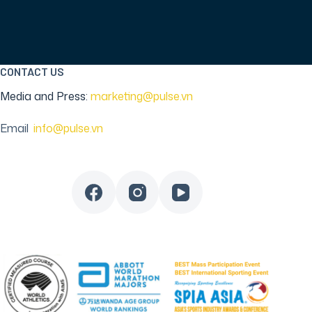
CONTACT US
Media and Press:
marketing@pulse.vn
Email
:
info@pulse.vn