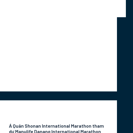
Manulife Danang International Marathon
2019 đã diễn ra thành công tốt đẹp vào 3
ngày 9 - 10 -11/8 vừa qua tại công viên Biển
Đông, Tp. Đà Nẵng. Bên cạnh hơn 9,000
người tham dự năm nay, cuộc thi còn hân
hạnh được đón tiếp 2 vận động viên (vđv) đến
từ Cao Hùng trong khuôn khổ hợp tác hữu
nghị với các đối tác Marathon Thế giới, đặc
biệt là Kaohsiung International Marathon.
bady
Tháng 8 20, 2019
Tin Tức Sự Kiện
Á Quân Shonan International Marathon tham
dự Manulife Danang International Marathon