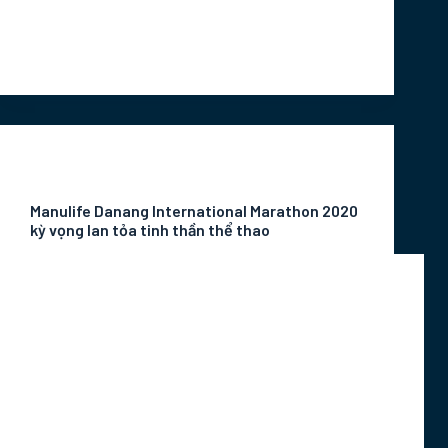
vững vàng đứng lên trở thành ngôi sao sáng
giữa thời…
Marketing Intern
Tháng 6 10, 2020
Tin Tức Sự Kiện
Manulife Danang International Marathon 2020
kỳ vọng lan tỏa tinh thần thể thao