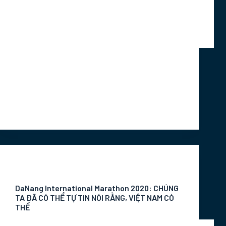
Thông tin từ Tổng cục Thể dục thể thao (Bộ
Văn hóa, Thể thao và Du lịch) cho biết: Cuộc
thi Marathon quốc tế Đà Nẵng 2020 dự kiến
diễn ra từ ngày 7 đến 9-8 với thông điệp
“Việt…
Marketing Intern
Tháng 7 20, 2020
Tin Tức Sự Kiện
DaNang International Marathon 2020: CHÚNG
TA ĐÃ CÓ THỂ TỰ TIN NÓI RẰNG, VIỆT NAM CÓ
THỂ