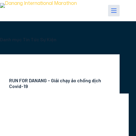
Chuyển
đến
phần
nội
dung
Danh mục
Tin Tức Sự Kiện
Tin Tức Sự Kiện
RUN FOR DANANG – Giải chạy ảo chống dịch
Covid-19