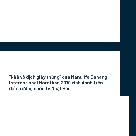
Manulife Danang International Marathon với
thông điệp “Đi chơi – đi chạy” có thể giúp các
VĐV khám phá mọi vẻ đẹp của thành phố
đáng sống Đà Nẵng.
Marketing Intern
Tháng 5 30, 2020
Tin Tức Sự Kiện
“Nhà vô địch giày thủng” của Manulife Danang
International Marathon 2019 vinh danh trên
đấu trường quốc tế Nhật Bản