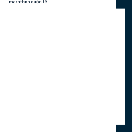
marathon quốc tế
Với hành trình đi qua nhiều địa danh nổi tiếng,