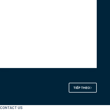
Marathon in Vietnam certified by IAAF -
AIMS. The number of participants racing the
event each year demonstrates the success
of this race.
Here are a couple of reasons why Da Nang
should be in your must-race marathon list:
Da Nang has one of the most scenic
marathon race courses in region.
bady
Tháng 3 21, 2019
TIẾP THEO
CONTACT US