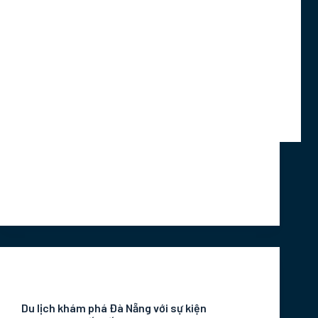
Cuộc thi Manulife Đà Nẵng International
Marathon 2020 lần thứ 8 diễn ra vào ngày 8
và 9/ 8 ở thành phố Đà Nẵng.
Marketing Intern
Tháng 6 9, 2020
Tin Tức Sự Kiện
Du lịch khám phá Đà Nẵng với sự kiện