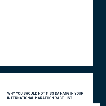
quickly, he still left something behind. This is
the reason why Dennis decided to go back
and run the 2015 Danang International
Marathon
The humidity and high temperature are
tough for every runner since the start line.
The first notable thing after the start for
Dennis was a large number of photographers
who lined the course...
bady
Tháng 3 21, 2019
Tin Tức Sự Kiện
WHY YOU SHOULD NOT MISS DA NANG IN YOUR
INTERNATIONAL MARATHON RACE LIST